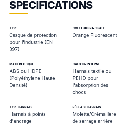
SPECIFICATIONS
TYPE
COULEUR PRINCIPALE
Casque de protection
Orange Fluorescent
pour l'industrie (EN
397)
MATIÈRE COQUE
CALOTIN INTERNE
ABS ou HDPE
Harnais textile ou
(Polyéthylène Haute
PEHD pour
Densité)
l'absorption des
chocs
TYPE HARNAIS
RÉGLAGE HARNAIS
Harnais à points
Molette/Crémaillère
d'ancrage
de serrage arrière