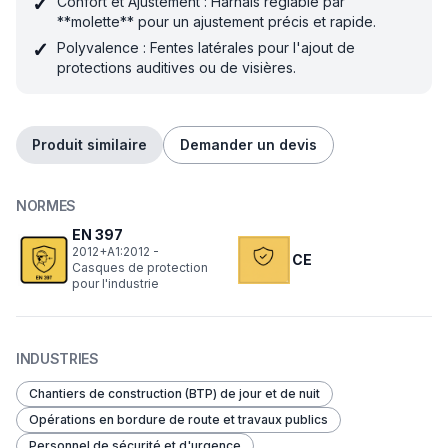
✓
Confort et Ajustement : Harnais réglable par
**molette** pour un ajustement précis et rapide.
✓
Polyvalence : Fentes latérales pour l'ajout de
protections auditives ou de visières.
Produit similaire
Demander un devis
NORMES
EN 397
2012+A1:2012 -
CE
Casques de protection
pour l'industrie
INDUSTRIES
Chantiers de construction (BTP) de jour et de nuit
Opérations en bordure de route et travaux publics
Personnel de sécurité et d'urgence