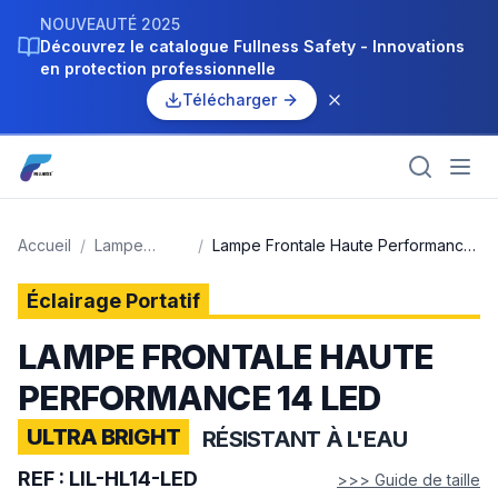
NOUVEAUTÉ 2025
Découvrez le catalogue Fullness Safety - Innovations
en protection professionnelle
Télécharger
Accueil
/
Lampe
/
Lampe Frontale Haute Performance
frontale
14 LED
Éclairage Portatif
NOUVEAU
LAMPE FRONTALE HAUTE
PERFORMANCE 14 LED
ULTRA BRIGHT
RÉSISTANT À L'EAU
REF :
LIL-HL14-LED
>>> Guide de taille