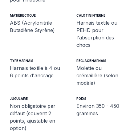
MATIÈRE COQUE
CALOTIN INTERNE
ABS (Acrylonitrile
Harnais textile ou
Butadiène Styrène)
PEHD pour
l'absorption des
chocs
TYPE HARNAIS
RÉGLAGE HARNAIS
Harnais textile à 4 ou
Molette ou
6 points d'ancrage
crémaillère (selon
modèle)
JUGULAIRE
POIDS
Non obligatoire par
Environ 350 - 450
défaut (souvent 2
grammes
points, ajustable en
option)