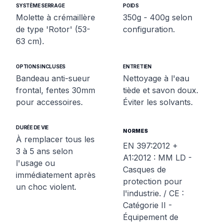
SYSTÈME SERRAGE
POIDS
Molette à crémaillère
350g - 400g selon
de type 'Rotor' (53-
configuration.
63 cm).
OPTIONS INCLUSES
ENTRETIEN
Bandeau anti-sueur
Nettoyage à l'eau
frontal, fentes 30mm
tiède et savon doux.
pour accessoires.
Éviter les solvants.
DURÉE DE VIE
NORMES
À remplacer tous les
EN 397:2012 +
3 à 5 ans selon
A1:2012 : MM LD -
l'usage ou
Casques de
immédiatement après
protection pour
un choc violent.
l'industrie. / CE :
Catégorie II -
Équipement de